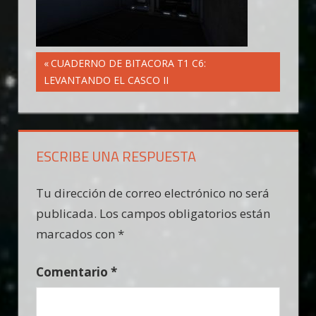
Navegación
Entrada
CUADERNO DE BITACORA T1 C6:
anterior:
LEVANTANDO EL CASCO II
de
entradas
ESCRIBE UNA RESPUESTA
Tu dirección de correo electrónico no será
publicada.
Los campos obligatorios están
marcados con
*
Comentario
*