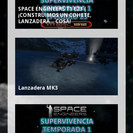
SPACE ENGINEERS T1 E23 |
¡CONSTRUIMOS UN COHETE,
LANZADERA… COSA!
Lanzadera MK3