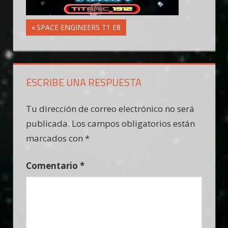
Navegación
Entrada
SPACE ENGINEERS T1 E8
anterior:
de
entradas
ESCRIBE UNA RESPUESTA
Tu dirección de correo electrónico no será
publicada.
Los campos obligatorios están
marcados con
*
Comentario
*