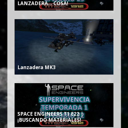
LANZADERA… COSA!
Lanzadera MK3
SPACE ENGINEERS T1 E22 |
¡BUSCANDO MATERIALES!