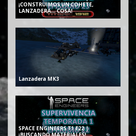
¡CONSTRUIMOS UN COHETE,
LANZADERA… COSA!
Lanzadera MK3
SPACE ENGINEERS T1 E22 |
¡BUSCANDO MATERIALES!