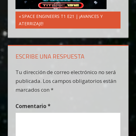
Navegación
Entrada
SPACE ENGINEERS T1 E21 | ¡AVANCES Y
anterior:
ATERRIZAJE!
de
entradas
ESCRIBE UNA RESPUESTA
Tu dirección de correo electrónico no será
publicada.
Los campos obligatorios están
marcados con
*
Comentario
*