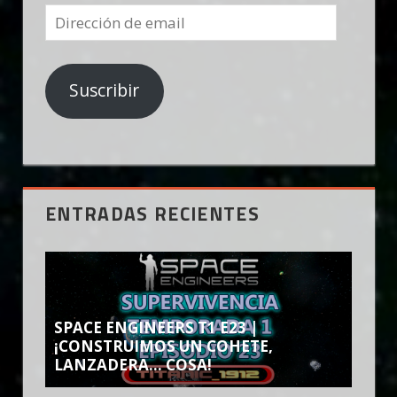
Dirección
de
email
Suscribir
ENTRADAS RECIENTES
SPACE ENGINEERS T1 E23 |
¡CONSTRUIMOS UN COHETE,
LANZADERA… COSA!