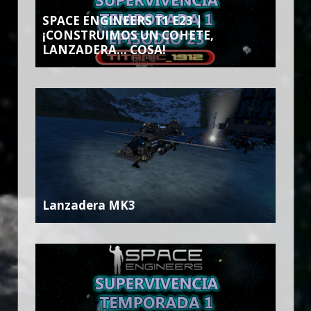
SPACE ENGINEERS T1 E23 |
¡CONSTRUIMOS UN COHETE,
LANZADERA… COSA!
Lanzadera MK3