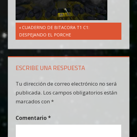
Navegación
Entrada
CUADERNO DE BITACORA T1 C1:
anterior:
DESPEJANDO EL PORCHE
de
entradas
ESCRIBE UNA RESPUESTA
Tu dirección de correo electrónico no será
publicada.
Los campos obligatorios están
marcados con
*
Comentario
*