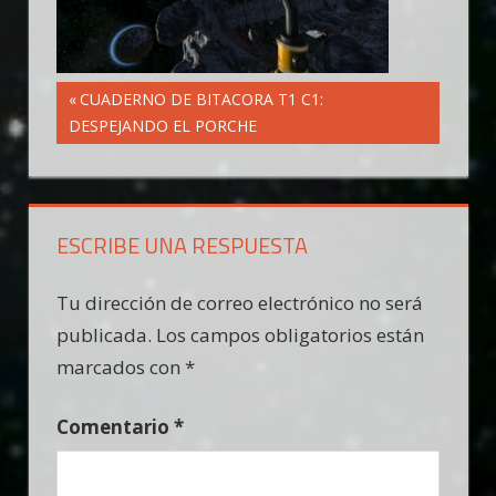
Navegación
Entrada
CUADERNO DE BITACORA T1 C1:
anterior:
DESPEJANDO EL PORCHE
de
entradas
ESCRIBE UNA RESPUESTA
Tu dirección de correo electrónico no será
publicada.
Los campos obligatorios están
marcados con
*
Comentario
*