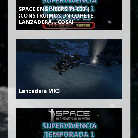
SPACE ENGINEERS T1 E23 |
¡CONSTRUIMOS UN COHETE,
LANZADERA… COSA!
Lanzadera MK3