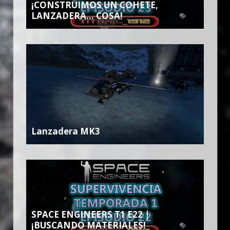
¡CONSTRUIMOS UN COHETE,
LANZADERA… COSA!
Lanzadera MK3
SPACE ENGINEERS T1 E22 |
¡BUSCANDO MATERIALES!