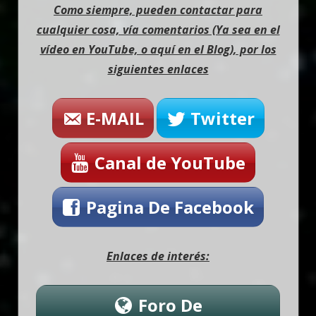
Como siempre, pueden contactar para
cualquier cosa, vía comentarios (Ya sea en el
vídeo en YouTube, o aquí en el Blog), por los
siguientes enlaces
E-MAIL
Twitter
Canal de YouTube
Pagina De Facebook
Enlaces de interés:
Foro De