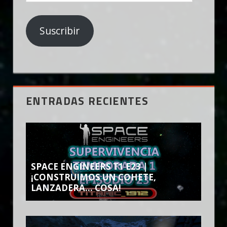
de
email
Suscribir
ENTRADAS RECIENTES
SPACE ENGINEERS T1 E23 |
¡CONSTRUIMOS UN COHETE,
LANZADERA… COSA!