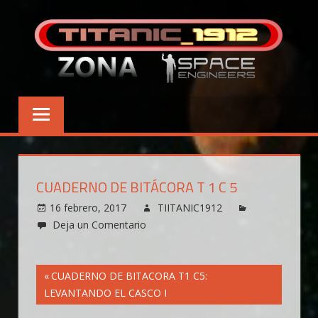
Saltar
al
contenido
CUADERNO DE BITÁCORA T 1 C 5
16 febrero, 2017
TIITANIC1912
Deja un Comentario
Navegación
Entrada
CUADERNO DE BITACORA T1 C5:
anterior:
LEVANTANDO EL CASCO I
de