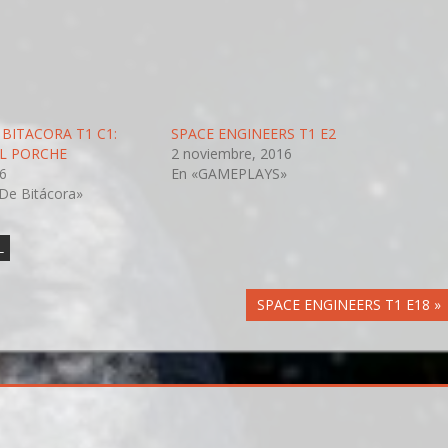
BITACORA T1 C1:
SPACE ENGINEERS T1 E2
L PORCHE
2 noviembre, 2016
16
En «GAMEPLAYS»
De Bitácora»
L
Siguiente
SPACE ENGINEERS T1 E18
entrada: