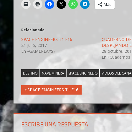
Más
Relacionado
SPACE ENGINEERS T1 E16
CUADERNO DE 
21 julio, 2017
DESPEJANDO E
En «GAMEPLAYS»
28 octubre, 20
En «Cuadernos 
DESTINO
NAVE MINERA
SPACE ENGINEERS
VIDEOS DEL CANA
Navegación
Entrada
SPACE ENGINEERS T1 E16
anterior:
de
entradas
ESCRIBE UNA RESPUESTA