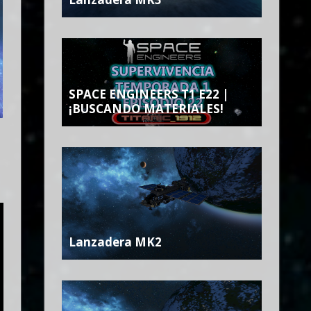
SPACE ENGINEERS T1 E22 |
¡BUSCANDO MATERIALES!
Lanzadera MK2