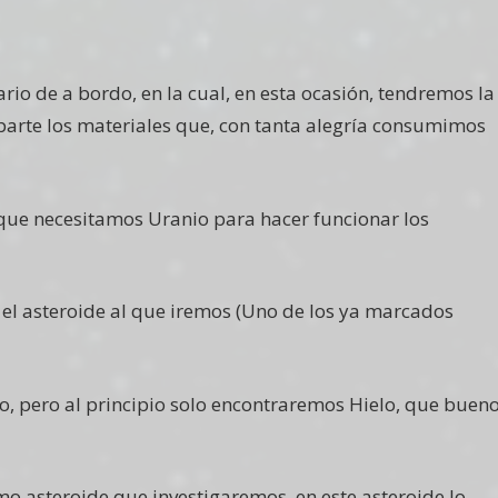
rio de a bordo, en la cual, en esta ocasión, tendremos la
parte los materiales que, con tanta alegría consumimos
 que necesitamos Uranio para hacer funcionar los
n el asteroide al que iremos (Uno de los ya marcados
o, pero al principio solo encontraremos Hielo, que buen
mo asteroide que investigaremos, en este asteroide lo