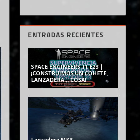
ENTRADAS RECIENTES
SPACE ENGINEERS T1 E23 |
¡CONSTRUIMOS UN COHETE,
LANZADERA… COSA!
Lanzadera MK3