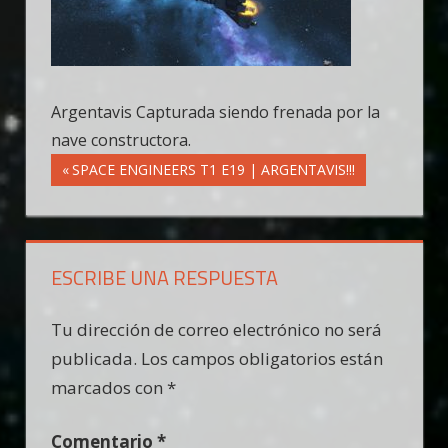
Argentavis Capturada siendo frenada por la
nave constructora.
Navegación
Entrada
SPACE ENGINEERS T1 E19 | ARGENTAVIS!!!
anterior:
de
entradas
ESCRIBE UNA RESPUESTA
Tu dirección de correo electrónico no será
publicada.
Los campos obligatorios están
marcados con
*
Comentario
*